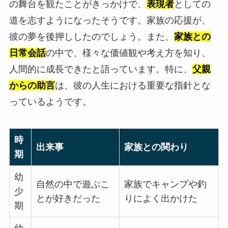
の舞台を観たことがきっかけで、
表現者
としての
道を志すようになったそうです。家族の応援が、
彼の夢を後押ししたのでしょう。また、
家族との
日常会話
の中で、様々な価値観や考え方を知り、
人間的に成長できたと語っています。特に、
父親
からの助言
は、彼の人生における重要な指針とな
っているようです。
時
出来事
家族との関わり
期
幼
自然の中で遊ぶこ
家族でキャンプや釣
少
とが好きだった
りによく出かけた
期