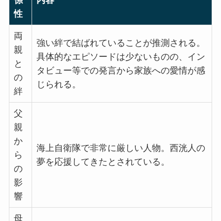
性
両
強い絆で結ばれていることが推測される。
親
具体的なエピソードは少ないものの、イン
と
タビュー等での発言から家族への愛情が感
の
じられる。
絆
父
親
か
海上自衛隊で非常に厳しい人物。西洸人の
ら
夢を応援してきたとされている。
の
影
響
母