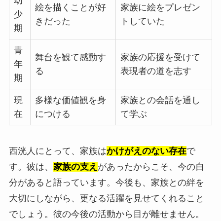
幼
絵を描くことが好
家族に絵をプレゼン
少
きだった
トしていた
期
青
舞台を観て感動す
家族の応援を受けて
年
る
表現者の道を志す
期
現
多様な価値観を身
家族との会話を通し
在
につける
て学ぶ
西洸人にとって、家族は
かけがえのない存在
で
す。彼は、
家族の支え
があったからこそ、今の自
分があると語っています。今後も、家族との絆を
大切にしながら、更なる活躍を見せてくれること
でしょう。彼の今後の活動から目が離せません。