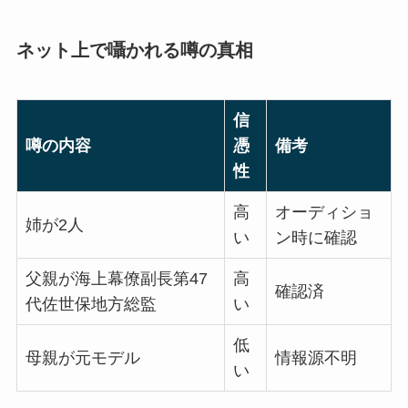
ネット上で囁かれる噂の真相
信
噂の内容
憑
備考
性
高
オーディショ
姉が2人
い
ン時に確認
父親が海上幕僚副長
第47
高
確認済
代佐世保地方総監
い
低
母親が元モデル
情報源不明
い