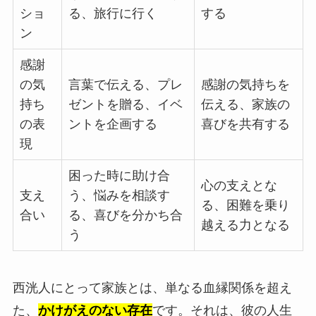
ショ
る、旅行に行く
する
ン
感謝
の気
言葉で伝える、プレ
感謝の気持ちを
持ち
ゼントを贈る、イベ
伝える、家族の
の表
ントを企画する
喜びを共有する
現
困った時に助け合
心の支えとな
支え
う、悩みを相談す
る、困難を乗り
合い
る、喜びを分かち合
越える力となる
う
西洸人にとって家族とは、単なる血縁関係を超え
た、
かけがえのない存在
です。それは、彼の人生